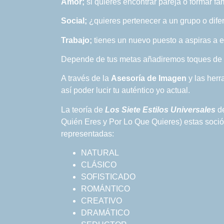
Amor;
si quieres encontrar pareja o formar fam
Social;
¿quieres pertenecer a un grupo o dife
Trabajo;
tienes un nuevo puesto a aspiras a 
Depende de tus metas añadiremos toques de 
A través de la
Asesoría de Imagen
y las herr
así poder lucir tu auténtico yo actual.
La teoría de
Los Siete Estilos Universales
de
Quién Eres y Por Lo Que Quieres) estas sociól
representadas:
NATURAL
CLÁSICO
SOFISTICADO
ROMÁNTICO
CREATIVO
DRAMÁTICO