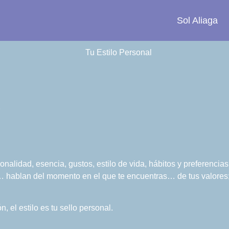
Sol Aliaga
?
onalidad, esencia, gustos, estilo de vida, hábitos y preferencia
 hablan del momento en el que te encuentras… de tus valores; 
 el estilo es tu sello personal.