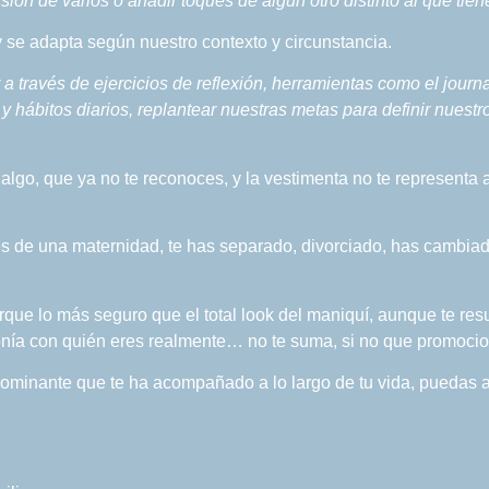
usión de varios o añadir toques de algún otro distinto al que tie
r y se adapta según nuestro contexto y circunstancia.
r a través de ejercicios de reflexión, herramientas como el jou
y hábitos diarios, replantear nuestras metas para definir nuest
 algo, que ya no te reconoces, y la vestimenta no te representa 
s de una maternidad, te has separado, divorciado, has cambiado
orque lo más seguro que el total look del maniquí, aunque te res
tonía con quién eres realmente… no te suma, si no que promociona
o dominante que te ha acompañado a lo largo de tu vida, puedas 