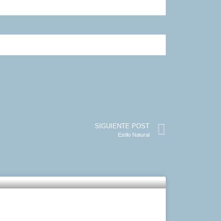
SIGUIENTE POST
Estilo Natural
sé vuelve a seducir