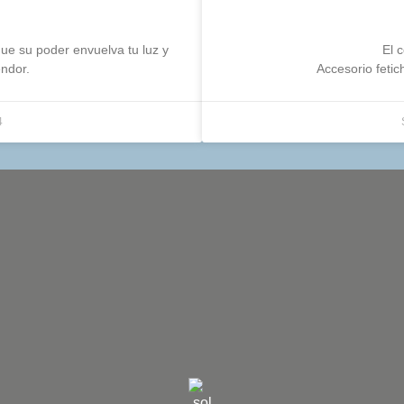
 que su poder envuelva tu luz y
El 
endor.
Accesorio feti
4