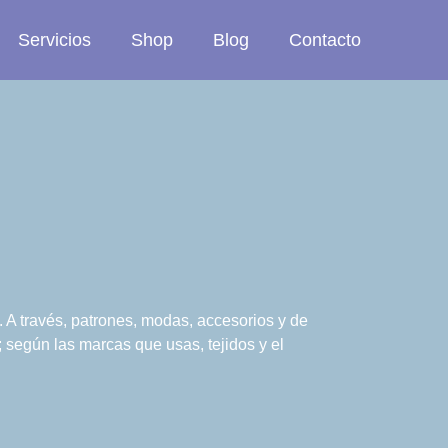
Servicios
Shop
Blog
Contacto
s. A través, patrones, modas, accesorios y de
según las marcas que usas, tejidos y el