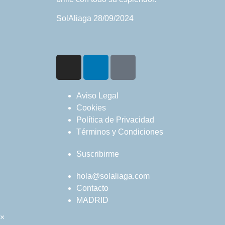
SolAliaga
28/09/2024
Aviso Legal
Cookies
Política de Privacidad
Términos y Condiciones
Suscribirme
hola@solaliaga.com
Contacto
MADRID
×