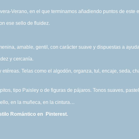
avera-Verano, en el que terminamos añadiendo puntos de este es
n ese sello de fluidez.
enina, amable, gentil, con carácter suave y dispuestas a ayuda
dez y cercanía.
y etéreas. Telas como el algodón, organza, tul, encaje, seda, cha
itos, tipo Paisley o de figuras de pájaros. Tonos suaves, paste
uello, en la muñeca, en la cintura…
Estilo Romántico en Pinterest.