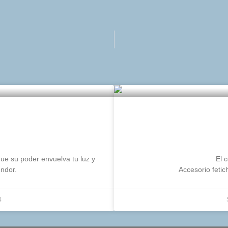
olor blanco
El cor
 que su poder envuelva tu luz y
El 
endor.
Accesorio feti
4