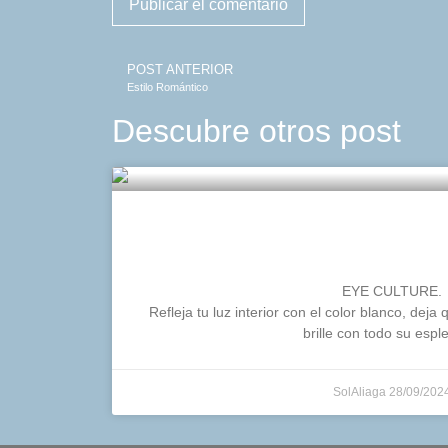
POST ANTERIOR
Estilo Romántico
Descubre otros post
Refleja tu luz con el c
EYE CULTURE.
Refleja tu luz interior con el color blanco, deja
brille con todo su espl
SolAliaga
28/09/202