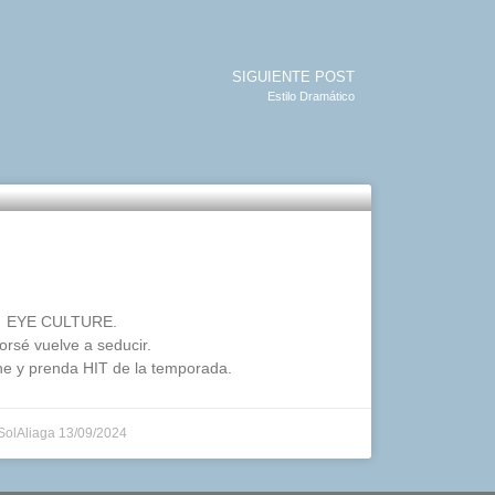
SIGUIENTE POST
Estilo Dramático
sé vuelve a seducir
EYE CULTURE.
corsé vuelve a seducir.
che y prenda HIT de la temporada.
SolAliaga
13/09/2024