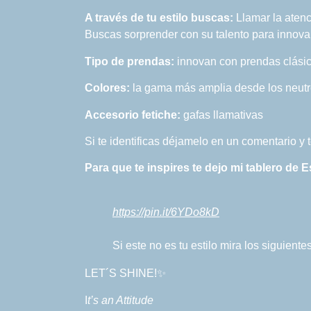
A través de tu estilo buscas:
Llamar la atenc
Buscas sorprender con su talento para innovar, 
Tipo de prendas:
innovan con prendas clásic
Colores:
la gama más amplia desde los neutro
Accesorio fetiche:
gafas llamativas
Si te identificas déjamelo en un comentario y
Para que te inspires te dejo mi tablero de E
https://pin.it/6YDo8kD
Si este no es tu estilo mira los siguient
LET´S SHINE!✨
I
t’s an Attitude