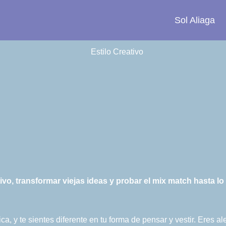
Sol Aliaga
tivo, transformar viejas ideas y probar el mix match hasta l
a, y te sientes diferente en tu forma de pensar y vestir. Eres 