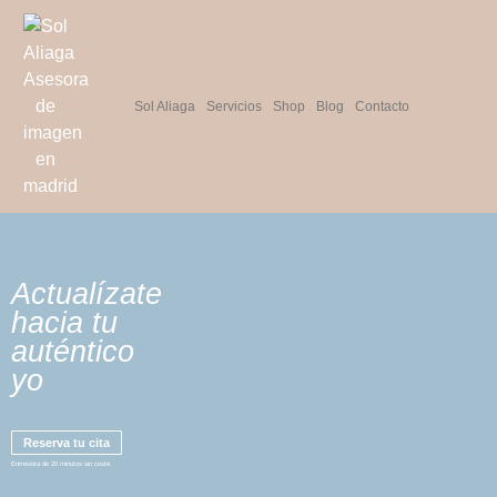
Sol Aliaga
Servicios
Shop
Blog
Contacto
Actualízate
hacia tu
auténtico
yo
Reserva tu cita
Entrevista de 20 minutos sin coste.